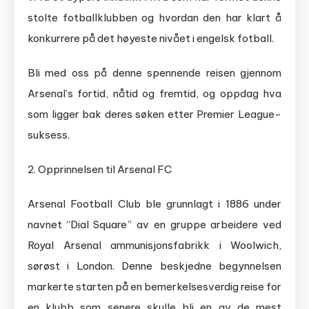
stolte fotballklubben og hvordan den har klart å
konkurrere på det høyeste nivået i engelsk fotball.
Bli med oss på denne spennende reisen gjennom
Arsenal’s fortid, nåtid og fremtid, og oppdag hva
som ligger bak deres søken etter Premier League-
suksess.
2. Opprinnelsen til Arsenal FC
Arsenal Football Club ble grunnlagt i 1886 under
navnet “Dial Square” av en gruppe arbeidere ved
Royal Arsenal ammunisjonsfabrikk i Woolwich,
sørøst i London. Denne beskjedne begynnelsen
markerte starten på en bemerkelsesverdig reise for
en klubb som senere skulle bli en av de mest