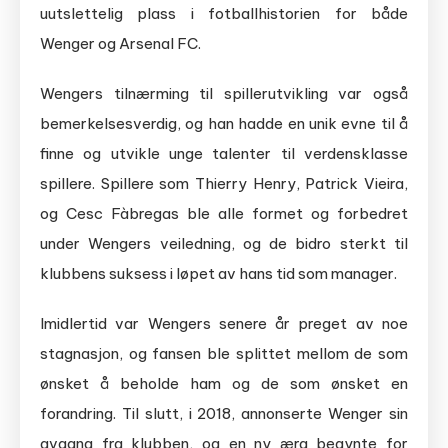
uutslettelig plass i fotballhistorien for både
Wenger og Arsenal FC.
Wengers tilnærming til spillerutvikling var også
bemerkelsesverdig, og han hadde en unik evne til å
finne og utvikle unge talenter til verdensklasse
spillere. Spillere som Thierry Henry, Patrick Vieira,
og Cesc Fàbregas ble alle formet og forbedret
under Wengers veiledning, og de bidro sterkt til
klubbens suksess i løpet av hans tid som manager.
Imidlertid var Wengers senere år preget av noe
stagnasjon, og fansen ble splittet mellom de som
ønsket å beholde ham og de som ønsket en
forandring. Til slutt, i 2018, annonserte Wenger sin
avgang fra klubben, og en ny æra begynte for