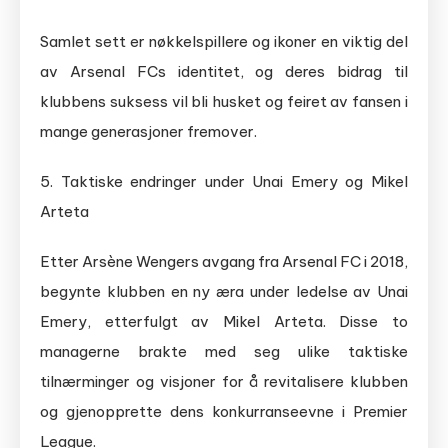
Samlet sett er nøkkelspillere og ikoner en viktig del
av Arsenal FCs identitet, og deres bidrag til
klubbens suksess vil bli husket og feiret av fansen i
mange generasjoner fremover.
5. Taktiske endringer under Unai Emery og Mikel
Arteta
Etter Arsène Wengers avgang fra Arsenal FC i 2018,
begynte klubben en ny æra under ledelse av Unai
Emery, etterfulgt av Mikel Arteta. Disse to
managerne brakte med seg ulike taktiske
tilnærminger og visjoner for å revitalisere klubben
og gjenopprette dens konkurranseevne i Premier
League.