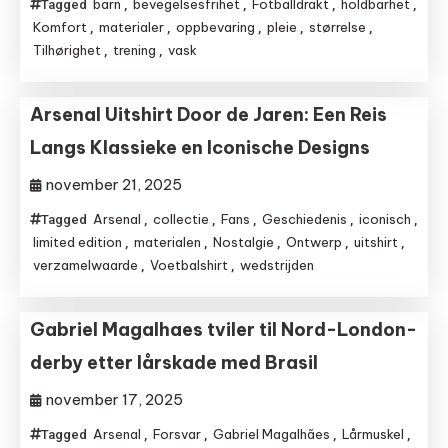
barn
bevegelsesfrihet
Fotballdrakt
holdbarhet
Tagged
,
,
,
,
Komfort
materialer
oppbevaring
pleie
størrelse
,
,
,
,
,
Tilhørighet
trening
vask
,
,
Arsenal Uitshirt Door de Jaren: Een Reis
Langs Klassieke en Iconische Designs
november 21, 2025
Arsenal
collectie
Fans
Geschiedenis
iconisch
Tagged
,
,
,
,
,
limited edition
materialen
Nostalgie
Ontwerp
uitshirt
,
,
,
,
,
verzamelwaarde
Voetbalshirt
wedstrijden
,
,
Gabriel Magalhaes tviler til Nord-London-
derby etter lårskade med Brasil
november 17, 2025
Arsenal
Forsvar
Gabriel Magalhães
Lårmuskel
Tagged
,
,
,
,