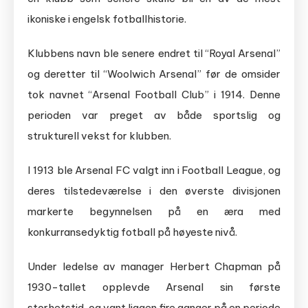
ikoniske i engelsk fotballhistorie.
Klubbens navn ble senere endret til “Royal Arsenal”
og deretter til “Woolwich Arsenal” før de omsider
tok navnet “Arsenal Football Club” i 1914. Denne
perioden var preget av både sportslig og
strukturell vekst for klubben.
I 1913 ble Arsenal FC valgt inn i Football League, og
deres tilstedeværelse i den øverste divisjonen
markerte begynnelsen på en æra med
konkurransedyktig fotball på høyeste nivå.
Under ledelse av manager Herbert Chapman på
1930-tallet opplevde Arsenal sin første
storhetstid, og vant ligaen fire ganger på en periode