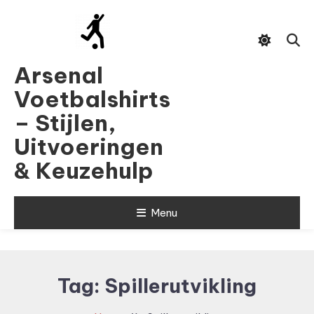
Skip
To
Content
Arsenal
Voetbalshirts
– Stijlen,
Uitvoeringen
& Keuzehulp
Menu
Tag:
Spillerutvikling