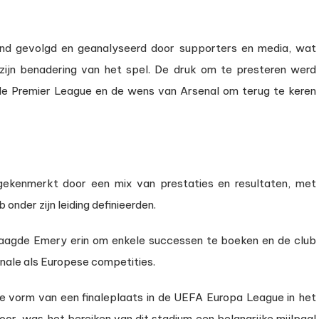
tend gevolgd en geanalyseerd door supporters en media, wat
zijn benadering van het spel. De druk om te presteren werd
 de Premier League en de wens van Arsenal om terug te keren
gekenmerkt door een mix van prestaties en resultaten, met
onder zijn leiding definieerden.
laagde Emery erin om enkele successen te boeken en de club
onale als Europese competities.
e vorm van een finaleplaats in de UEFA Europa League in het
oor, was het bereiken van dit stadium een belangrijke mijlpaal