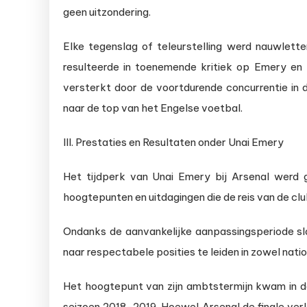
geen uitzondering.
Elke tegenslag of teleurstelling werd nauwlet
resulteerde in toenemende kritiek op Emery en 
versterkt door de voortdurende concurrentie in
naar de top van het Engelse voetbal.
III. Prestaties en Resultaten onder Unai Emery
Het tijdperk van Unai Emery bij Arsenal werd 
hoogtepunten en uitdagingen die de reis van de club 
Ondanks de aanvankelijke aanpassingsperiode s
naar respectabele posities te leiden in zowel nati
Het hoogtepunt van zijn ambtstermijn kwam in d
seizoen 2018-2019. Hoewel Arsenal de finale verl