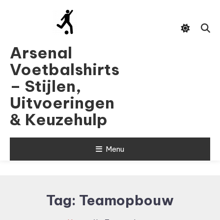
Skip
To
Content
Arsenal
Voetbalshirts
– Stijlen,
Uitvoeringen
& Keuzehulp
Menu
Tag:
Teamopbouw