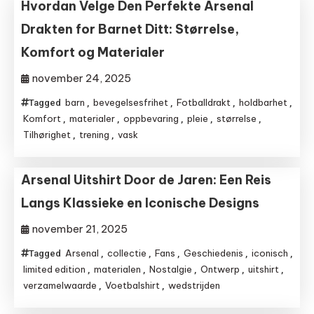
Hvordan Velge Den Perfekte Arsenal
Drakten for Barnet Ditt: Størrelse,
Komfort og Materialer
november 24, 2025
barn
bevegelsesfrihet
Fotballdrakt
holdbarhet
Tagged
,
,
,
,
Komfort
materialer
oppbevaring
pleie
størrelse
,
,
,
,
,
Tilhørighet
trening
vask
,
,
Arsenal Uitshirt Door de Jaren: Een Reis
Langs Klassieke en Iconische Designs
november 21, 2025
Arsenal
collectie
Fans
Geschiedenis
iconisch
Tagged
,
,
,
,
,
limited edition
materialen
Nostalgie
Ontwerp
uitshirt
,
,
,
,
,
verzamelwaarde
Voetbalshirt
wedstrijden
,
,