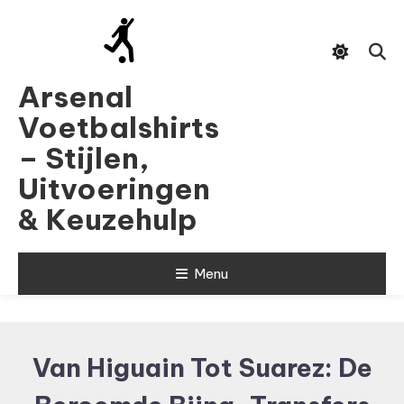
Skip
To
Content
Arsenal
Voetbalshirts
– Stijlen,
Uitvoeringen
& Keuzehulp
Menu
Van Higuain Tot Suarez: De