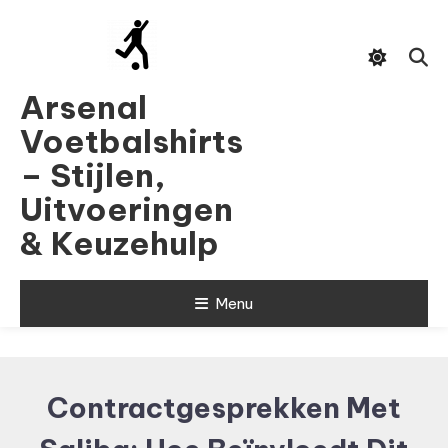
Skip
To
Content
Arsenal
Voetbalshirts
– Stijlen,
Uitvoeringen
& Keuzehulp
Menu
Contractgesprekken Met