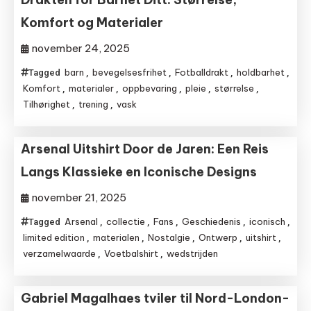
Komfort og Materialer
november 24, 2025
barn
bevegelsesfrihet
Fotballdrakt
holdbarhet
Tagged
,
,
,
,
Komfort
materialer
oppbevaring
pleie
størrelse
,
,
,
,
,
Tilhørighet
trening
vask
,
,
Arsenal Uitshirt Door de Jaren: Een Reis
Langs Klassieke en Iconische Designs
november 21, 2025
Arsenal
collectie
Fans
Geschiedenis
iconisch
Tagged
,
,
,
,
,
limited edition
materialen
Nostalgie
Ontwerp
uitshirt
,
,
,
,
,
verzamelwaarde
Voetbalshirt
wedstrijden
,
,
Gabriel Magalhaes tviler til Nord-London-