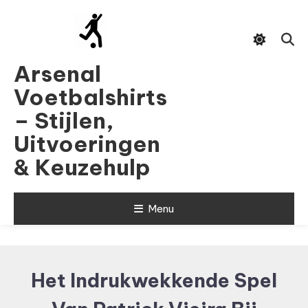
Skip
To
Content
Arsenal
Voetbalshirts
– Stijlen,
Uitvoeringen
& Keuzehulp
Menu
Het Indrukwekkende Spel