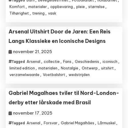
barn
bevegelsesfrihet
Fotballdrakt
holdbarhet
Tagged
,
,
,
,
Komfort
materialer
oppbevaring
pleie
størrelse
,
,
,
,
,
Tilhørighet
trening
vask
,
,
Arsenal Uitshirt Door de Jaren: Een Reis
Langs Klassieke en Iconische Designs
november 21, 2025
Arsenal
collectie
Fans
Geschiedenis
iconisch
Tagged
,
,
,
,
,
limited edition
materialen
Nostalgie
Ontwerp
uitshirt
,
,
,
,
,
verzamelwaarde
Voetbalshirt
wedstrijden
,
,
Gabriel Magalhaes tviler til Nord-London-
derby etter lårskade med Brasil
november 17, 2025
Arsenal
Forsvar
Gabriel Magalhães
Lårmuskel
Tagged
,
,
,
,