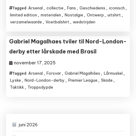
Arsenal
collectie
Fans
Geschiedenis
iconisch
Tagged
,
,
,
,
,
limited edition
materialen
Nostalgie
Ontwerp
uitshirt
,
,
,
,
,
verzamelwaarde
Voetbalshirt
wedstrijden
,
,
Gabriel Magalhaes tviler til Nord-London-
derby etter lårskade med Brasil
november 17, 2025
Arsenal
Forsvar
Gabriel Magalhães
Lårmuskel
Tagged
,
,
,
,
Lyske
Nord-London-derby
Premier League
Skade
,
,
,
,
Taktikk
Troppsdypde
,
juni 2026