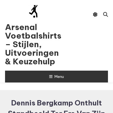
Skip
To
Content
Arsenal
Voetbalshirts
– Stijlen,
Uitvoeringen
& Keuzehulp
Menu
Dennis Bergkamp Onthult