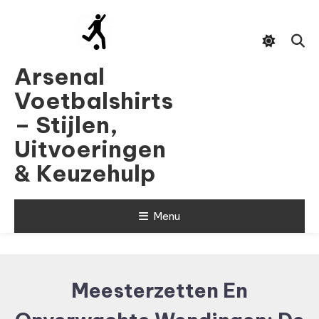
Skip
To
Content
Arsenal
Voetbalshirts
– Stijlen,
Uitvoeringen
& Keuzehulp
Menu
Meesterzetten En