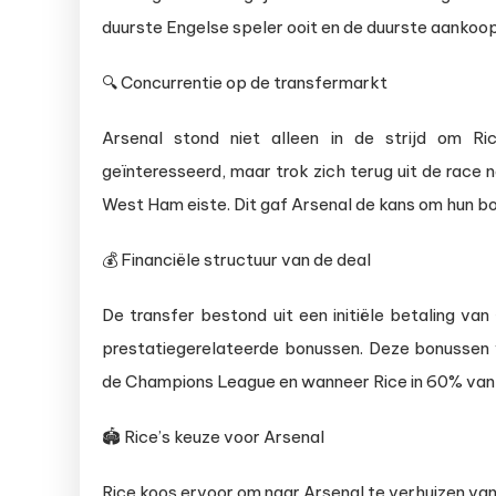
duurste Engelse speler ooit en de duurste aankoop
🔍 Concurrentie op de transfermarkt
Arsenal stond niet alleen in de strijd om Ri
geïnteresseerd, maar trok zich terug uit de race 
West Ham eiste. Dit gaf Arsenal de kans om hun bod
💰 Financiële structuur van de deal
De transfer bestond uit een initiële betaling va
prestatiegerelateerde bonussen. Deze bonussen 
de Champions League en wanneer Rice in 60% van 
🏟️ Rice’s keuze voor Arsenal
Rice koos ervoor om naar Arsenal te verhuizen van