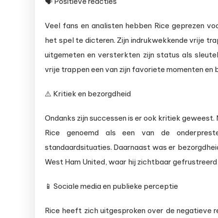
🗣️ Positieve reacties
Veel fans en analisten hebben Rice geprezen vo
het spel te dicteren. Zijn indrukwekkende vrije 
uitgemeten en versterkten zijn status als sleut
vrije trappen een van zijn favoriete momenten en b
⚠️ Kritiek en bezorgdheid
Ondanks zijn successen is er ook kritiek geweest
Rice genoemd als een van de onderpresteer
standaardsituaties. Daarnaast was er bezorgdheid 
West Ham United, waar hij zichtbaar gefrustreerd
📱 Sociale media en publieke perceptie
Rice heeft zich uitgesproken over de negatieve r