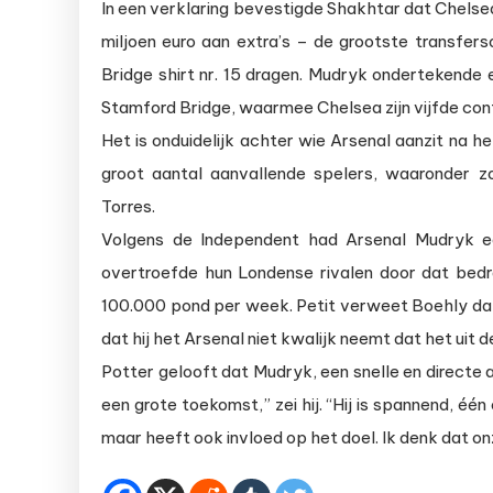
In een verklaring bevestigde Shakhtar dat Chelse
miljoen euro aan extra’s – de grootste transfer
Bridge shirt nr. 15 dragen. Mudryk ondertekende
Stamford Bridge, waarmee Chelsea zijn vijfde cont
Het is onduidelijk achter wie Arsenal aanzit na 
groot aantal aanvallende spelers, waaronder 
Torres.
Volgens de Independent had Arsenal Mudryk 
overtroefde hun Londense rivalen door dat bed
100.000 pond per week. Petit verweet Boehly dat 
dat hij het Arsenal niet kwalijk neemt dat het uit d
Potter gelooft dat Mudryk, een snelle en directe a
een grote toekomst,” zei hij. “Hij is spannend, één
maar heeft ook invloed op het doel. Ik denk dat o