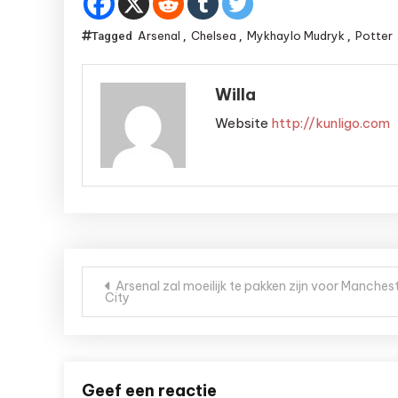
Arsenal
Chelsea
Mykhaylo Mudryk
Potter
Tagged
,
,
,
Willa
Website
http://kunligo.com
Bericht
Arsenal zal moeilijk te pakken zijn voor Manches
City
navigatie
Geef een reactie