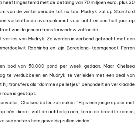
a heeft ingestemd met de betaling van 70 miljoen euro, plus 30
som van de winterperiode tot nu toe. Mudryk zal op Stamford
 een verbluffende overeenkomst voor acht en een half jaar op
ract van de januari transferwindow voltooide.
het verlies van Mudryk. Ze worden in verband gebracht met een
zomerdoelwit Raphinha en zijn Barcelona-teamgenoot Ferran
een bod van 50.000 pond per week gedaan. Maar Chelsea
rag te verdubbelen en Mudryk te verleiden met een deal van
hij transfers als “domme spelletjes” behandelt en verklaarde
e race is gestapt.
anvaller, Chelsea beter zal maken. “Hij is een jonge speler met
 op één, direct, valt de achterlijn aan, kan in de breedte komen,
nze supporters hem geweldig zullen vinden.”