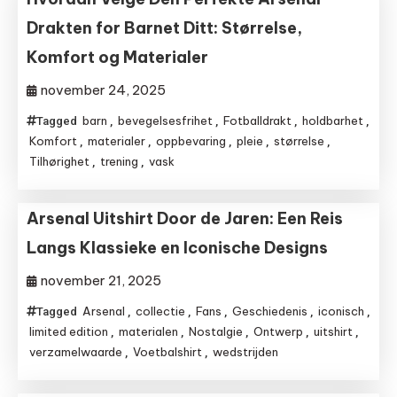
Drakten for Barnet Ditt: Størrelse,
Komfort og Materialer
november 24, 2025
barn
bevegelsesfrihet
Fotballdrakt
holdbarhet
Tagged
,
,
,
,
Komfort
materialer
oppbevaring
pleie
størrelse
,
,
,
,
,
Tilhørighet
trening
vask
,
,
Arsenal Uitshirt Door de Jaren: Een Reis
Langs Klassieke en Iconische Designs
november 21, 2025
Arsenal
collectie
Fans
Geschiedenis
iconisch
Tagged
,
,
,
,
,
limited edition
materialen
Nostalgie
Ontwerp
uitshirt
,
,
,
,
,
verzamelwaarde
Voetbalshirt
wedstrijden
,
,